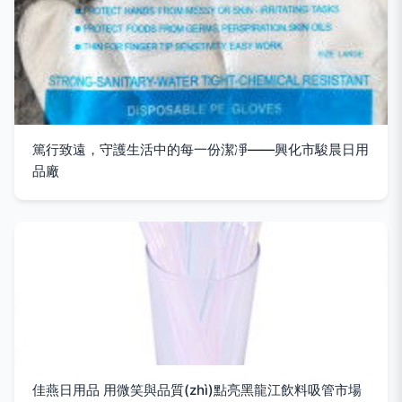
篤行致遠，守護生活中的每一份潔凈——興化市駿晨日用
品廠
佳燕日用品 用微笑與品質(zhì)點亮黑龍江飲料吸管市場