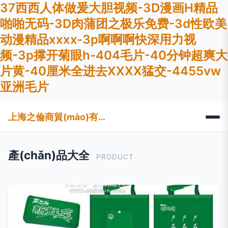
37西西人体做爰大胆视频-3D漫画H精品
啪啪无码-3D肉蒲团之极乐免费-3d性欧美
动漫精品xxxx-3p啊啊啊快深用力视
频-3p撑开菊眼h-404毛片-40分钟超爽大
片黄-40厘米全进去XXXX猛交-4455vw
亚洲毛片
上海之倫商貿(mào)有限公司
產(chǎn)品大全
PRODUCT