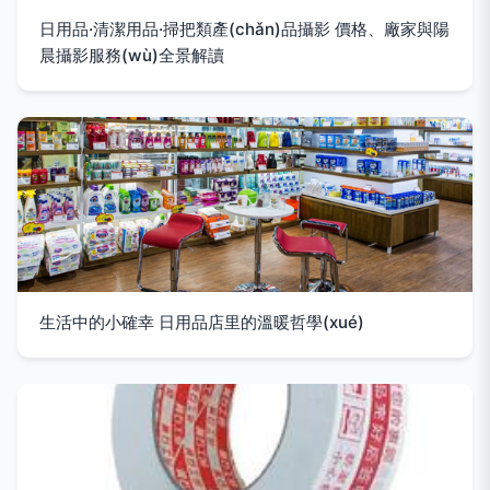
日用品·清潔用品·掃把類產(chǎn)品攝影 價格、廠家與陽
晨攝影服務(wù)全景解讀
生活中的小確幸 日用品店里的溫暖哲學(xué)