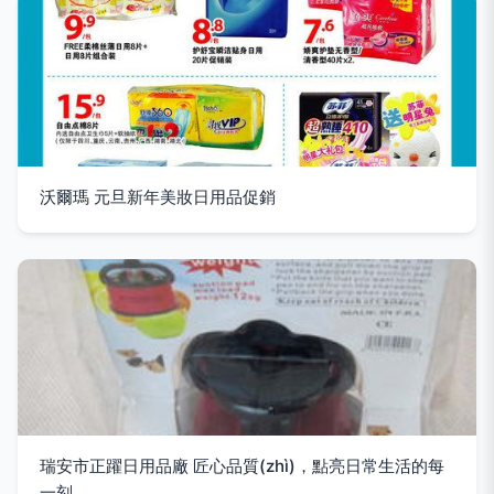
沃爾瑪 元旦新年美妝日用品促銷
瑞安市正躍日用品廠 匠心品質(zhì)，點亮日常生活的每
一刻