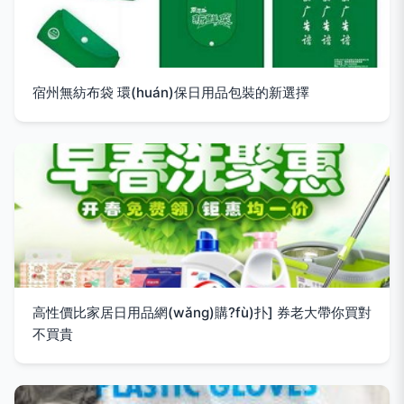
宿州無紡布袋 環(huán)保日用品包裝的新選擇
高性價比家居日用品網(wǎng)購?fù)扑] 券老大帶你買對
不買貴